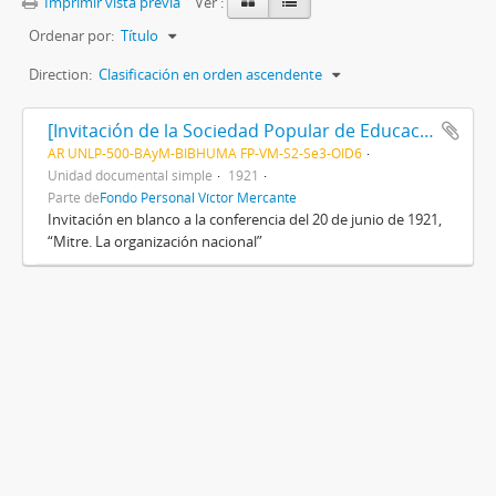
Imprimir vista previa
Ver :
Ordenar por:
Título
Direction:
Clasificación en orden ascendente
[Invitación de la Sociedad Popular de Educación a la conferencia en conmemoración del centenario del Gral. Mitre brindada por el prof. Víctor Mercante]
AR UNLP-500-BAyM-BIBHUMA FP-VM-S2-Se3-OID6
Unidad documental simple
1921
Parte de
Fondo Personal Víctor Mercante
Invitación en blanco a la conferencia del 20 de junio de 1921,
“Mitre. La organización nacional”