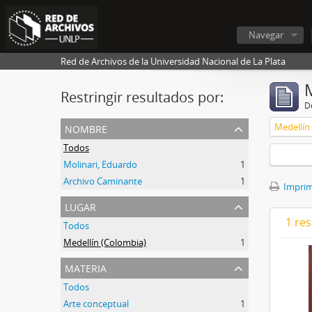
Navegar
Red de Archivos de la Universidad Nacional de La Plata
Restringir resultados por:
De
nombre
Medellín
Todos
Molinari, Eduardo
1
Archivo Caminante
1
Imprimi
lugar
1 res
Todos
Medellín (Colombia)
1
materia
Todos
Arte conceptual
1