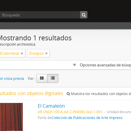
Mostrando 1 resultados
scripción archivística
 (Colombia)
Ensayos
Opciones avanzadas de bús
r vista previa
Ver :
ultados con objetos digitales
Muestra los resultados con objetos di
El Camaleón
AR UNLP-100-A-AA C-PAI(06)-Se2-1-001
Unidad docume
Parte de
Colección de Publicaciones de Arte Impreso