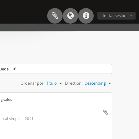
Iniciar sesión
queda
Ordenar por:
Título
Direction:
Descending
gitales
ntal simple
2011