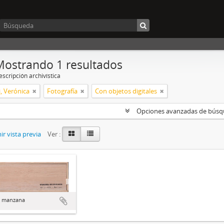
Mostrando 1 resultados
scripción archivística
, Verónica
Fotografía
Con objetos digitales
Opciones avanzadas de bús
r vista previa
Ver :
a manzana