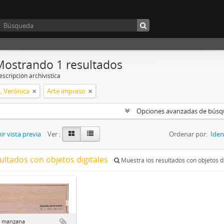
Mostrando 1 resultados
scripción archivística
, Verónica
Arte impreso
Opciones avanzadas de bús
r vista previa
Ver :
Ordenar por:
Iden
ultados con objetos digitales
Muestra los resultados con objetos di
a manzana