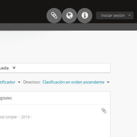
Iniciar sesión
queda
tificador
Direction:
Clasificación en orden ascendente
gitales
al simple
2019