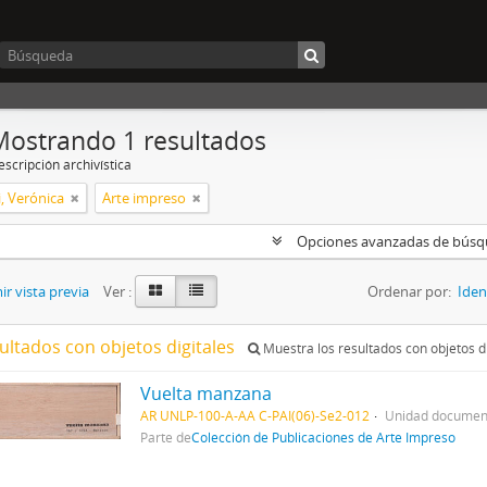
Mostrando 1 resultados
scripción archivística
, Verónica
Arte impreso
Opciones avanzadas de bús
r vista previa
Ver :
Ordenar por:
Iden
ultados con objetos digitales
Muestra los resultados con objetos di
Vuelta manzana
AR UNLP-100-A-AA C-PAI(06)-Se2-012
Unidad document
Parte de
Colección de Publicaciones de Arte Impreso