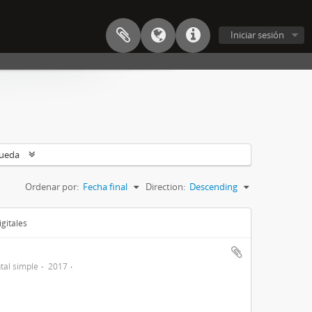
Iniciar sesión
queda
Ordenar por:
Fecha final
Direction:
Descending
gitales
al simple
2017