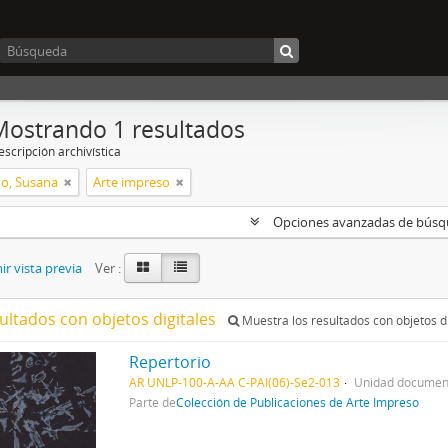
Mostrando 1 resultados
scripción archivística
o, Susana
Arte impreso
Opciones avanzadas de bús
r vista previa
Ver :
ultados con objetos digitales
Muestra los resultados con objetos di
Repertorio
AR UNLP-100-A-AA C-PAI(06)-Se2-013
Unidad document
Parte de
Colección de Publicaciones de Arte Impreso