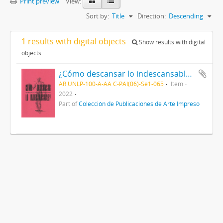
Print preview
View:
Sort by:
Title
Direction:
Descending
1 results with digital objects
Show results with digital
objects
¿Cómo descansar lo indescansable? - Pequeño manual de autocuidados para cuerpos cansados
AR UNLP-100-A-AA C-PAI(06)-Se1-065
Item
2022
Part of
Colección de Publicaciones de Arte Impreso