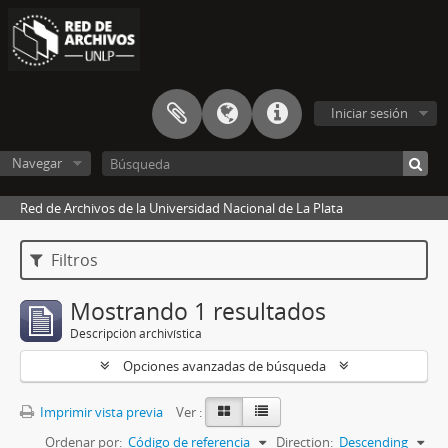
Iniciar sesión
Navegar
Red de Archivos de la Universidad Nacional de La Plata
Filtros
Mostrando 1 resultados
Descripción archivística
Opciones avanzadas de búsqueda
Imprimir vista previa
Ver :
Ordenar por:
Código de referencia
Direction:
Descending