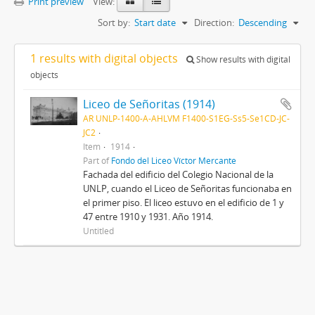
Print preview
View:
Sort by:
Start date
Direction:
Descending
1 results with digital objects
Show results with digital
objects
Liceo de Señoritas (1914)
AR UNLP-1400-A-AHLVM F1400-S1EG-Ss5-Se1CD-JC-
JC2
Item
1914
Part of
Fondo del Liceo Víctor Mercante
Fachada del edificio del Colegio Nacional de la
UNLP, cuando el Liceo de Señoritas funcionaba en
el primer piso. El liceo estuvo en el edificio de 1 y
47 entre 1910 y 1931. Año 1914.
Untitled