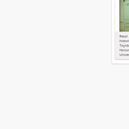
Resol.
histor
Toynbe
Honori
Unive