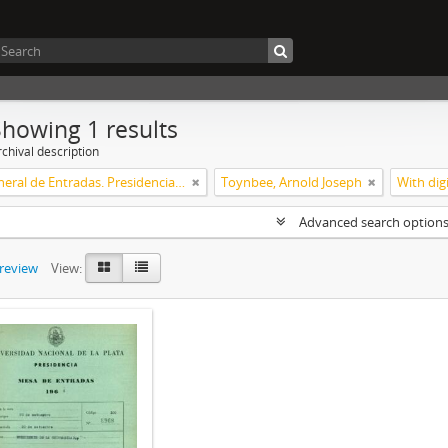
Showing 1 results
chival description
Mesa General de Entradas. Presidencia UNLP
Toynbee, Arnold Joseph
With digi
Advanced search option
preview
View: