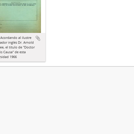
 Acordando al ilustre
iador inglés Dr. Arnold
e, el título de "Doctor
s Causa" de esta
rsidad 1966