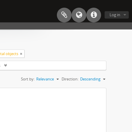
Log in
tal objects
s
Sort by:
Relevance
Direction:
Descending