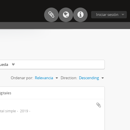
Iniciar sesión
queda
Ordenar por:
Relevancia
Direction:
Descending
gitales
al simple
2019