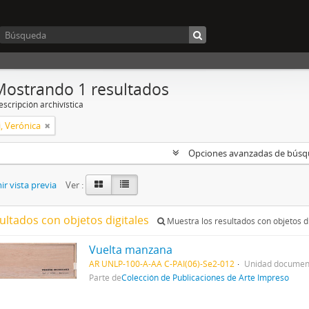
Mostrando 1 resultados
scripción archivística
, Verónica
Opciones avanzadas de bús
r vista previa
Ver :
ultados con objetos digitales
Muestra los resultados con objetos di
Vuelta manzana
AR UNLP-100-A-AA C-PAI(06)-Se2-012
Unidad document
Parte de
Colección de Publicaciones de Arte Impreso