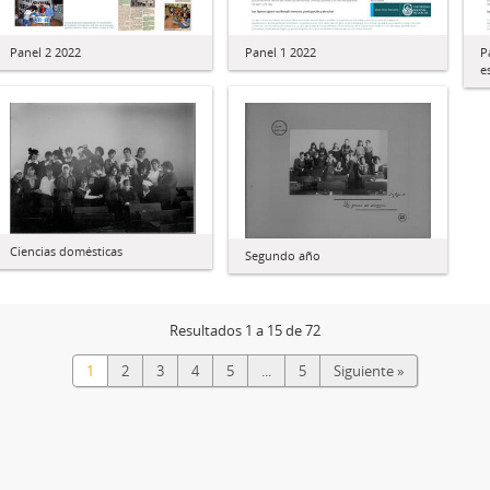
Panel 2 2022
Panel 1 2022
P
e
Ciencias domésticas
Segundo año
Resultados 1 a 15 de 72
1
2
3
4
5
...
5
Siguiente »