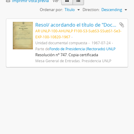
Imprimir vista previa
Ver :
Ordenar por:
Título
Direction:
Descending
Resol/ acordando el título de "Doctor Honoris Causa" al Dr. Albert Sabin, y disponiendo que el acto de entrega del mismo se efectúe el día 28 del actual, en esta Presidencia 1967
AR UNLP-100-AHUNLP F100-S3-SubS3-SSubS1-Se3-
EXP-100-10820-1967
Unidad documental compuesta
1967-07-24
Parte de
Fondo de Presidencia (Rectorado) UNLP
Resolución nº 747. Copia certificada
Mesa General de Entradas. Presidencia UNLP