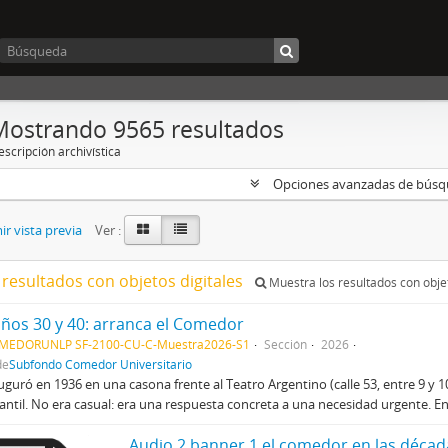
Mostrando 9565 resultados
scripción archivística
Opciones avanzadas de bús
r vista previa
Ver :
 resultados con objetos digitales
Muestra los resultados con objet
años 30 y 40: arranca el Comedor
MEDORUNLP SF-2100-CU-C-Muestra2026-S1
Sección
2026
de
Subfondo Comedor Universitario
uguró en 1936 en una casona frente al Teatro Argentino (calle 53, entre 9 y 10
antil. No era casual: era una respuesta concreta a una necesidad urgente. En
Audio 2 banner 1 el comedor en las década