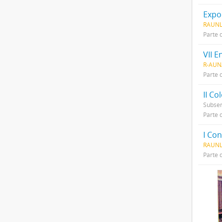
Expo
RAUNL
Parte 
VII 
R-AUN
Parte 
II Co
Subser
Parte 
I Co
RAUNL
Parte 