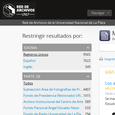
Navegar
Red de Archivos de la Universidad Nacional de La Plata
Restringir resultados por:
De
idioma
Registros únicos
9565
Imprimi
Español
7622
Inglés
349
6065
parte de
Los 
Todos
AR-CO
Subsección Área de Fotografias de Prensa
4407
Parte 
Fondo de Presidencia (Rectorado) UNLP
1415
Se ina
Archivo Institucional del Centro de Arte
589
Estudi
Fondo Personal Ángel Osvaldo Nessi
533
Fondo de Radio Universidad de La Plata
294