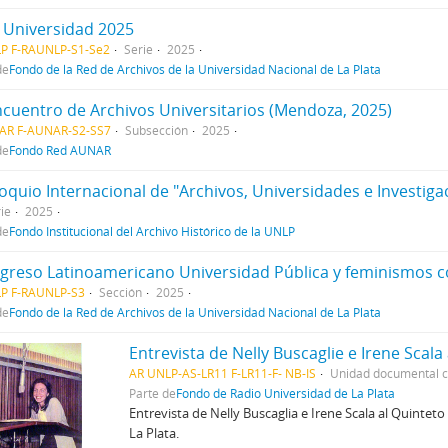
 Universidad 2025
P F-RAUNLP-S1-Se2
Serie
2025
de
Fondo de la Red de Archivos de la Universidad Nacional de La Plata
Encuentro de Archivos Universitarios (Mendoza, 2025)
AR F-AUNAR-S2-SS7
Subsección
2025
de
Fondo Red AUNAR
loquio Internacional de "Archivos, Universidades e Investiga
ie
2025
de
Fondo Institucional del Archivo Histórico de la UNLP
ngreso Latinoamericano Universidad Pública y feminismos
P F-RAUNLP-S3
Sección
2025
de
Fondo de la Red de Archivos de la Universidad Nacional de La Plata
Entrevista de Nelly Buscaglie e Irene Scal
AR UNLP-AS-LR11 F-LR11-F- NB-IS
Unidad documental 
Parte de
Fondo de Radio Universidad de La Plata
Entrevista de Nelly Buscaglia e Irene Scala al Quinteto
La Plata.