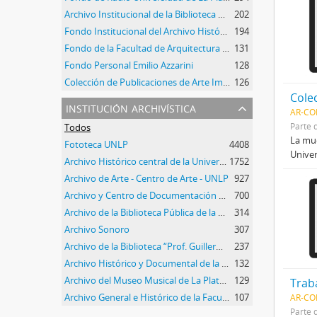
Archivo Institucional de la Biblioteca Pública
202
Fondo Institucional del Archivo Histórico de la UNLP
194
Fondo de la Facultad de Arquitectura y Urbanismo
131
Fondo Personal Emilio Azzarini
128
Colección de Publicaciones de Arte Impreso
126
Cole
institución archivística
AR-CO
Parte 
Todos
La mue
Fototeca UNLP
4408
Univer
Archivo Histórico central de la Universidad Nacional de La Plata
1752
Archivo de Arte - Centro de Arte - UNLP
927
Archivo y Centro de Documentación del Instituto de Historia del Arte Argentino y Americano
700
Archivo de la Biblioteca Pública de la Universidad Nacional de La Plata
314
Archivo Sonoro
307
Archivo de la Biblioteca “Prof. Guillermo Obiols”
237
Archivo Histórico y Documental de la Facultad de Arquitectura y Urbanismo
132
Archivo del Museo Musical de La Plata Dr. Emilio Azzarini
129
Trab
Archivo General e Histórico de la Facultad de Ciencias Veterinarias
107
AR-CO
Parte 