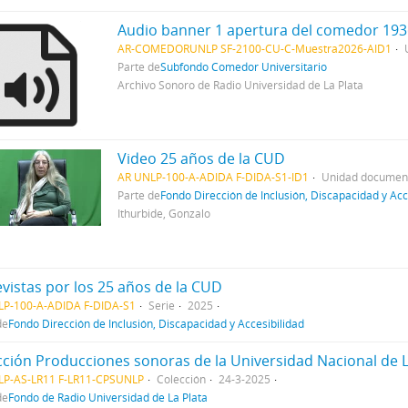
Audio banner 1 apertura del comedor 19
AR-COMEDORUNLP SF-2100-CU-C-Muestra2026-AID1
Parte de
Subfondo Comedor Universitario
Archivo Sonoro de Radio Universidad de La Plata
Video 25 años de la CUD
AR UNLP-100-A-ADIDA F-DIDA-S1-ID1
Unidad document
Parte de
Fondo Dirección de Inclusión, Discapacidad y Acc
Ithurbide, Gonzalo
evistas por los 25 años de la CUD
LP-100-A-ADIDA F-DIDA-S1
Serie
2025
de
Fondo Dirección de Inclusión, Discapacidad y Accesibilidad
cción Producciones sonoras de la Universidad Nacional de L
LP-AS-LR11 F-LR11-CPSUNLP
Colección
24-3-2025
de
Fondo de Radio Universidad de La Plata