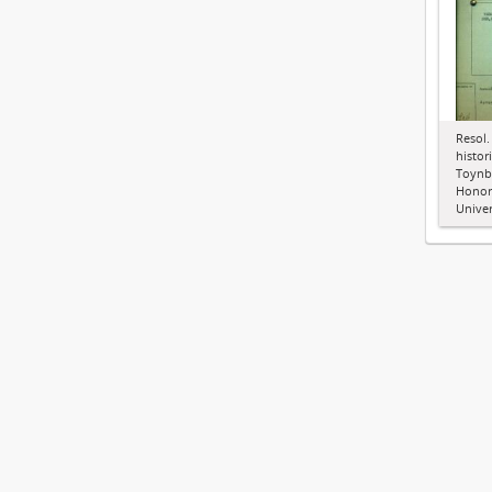
Resol.
histor
Toynbe
Honori
Unive