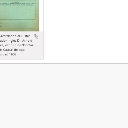
 Acordando al ilustre
iador inglés Dr. Arnold
e, el título de "Doctor
s Causa" de esta
rsidad 1966