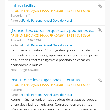
Fotos clasificar
AR UNLP-1200-AyCD-IHAAA FP-AON(01)-S5-SS1-Se1-Sse8
Subserie
s/f
Parte de
Fondo Personal Ángel Osvaldo Nessi
[Conciertos, coros, orquestas y pequeños ensambles]
AR UNLP-1200-AyCD-IHAAA FP-AON(01)-S5-SS1-Se1-Sse6
Subserie
1959-1976
Parte de
Fondo Personal Ángel Osvaldo Nessi
La Subserie consiste en 14 fotografías que capturan distintos
momentos de solistas y grupos musicales ejecutando piezas
en auditorios, teatros e iglesias o posando en espacios
dedicados a la música.
Nessi, Ángel Osvaldo
Instituto de Investigaciones Literarias
AR UNLP-1200-AyCD-IHAAA FP-AON(01)-S5-SS1-Se1-Sse7
Subserie
Parte de
Fondo Personal Ángel Osvaldo Nessi
Reúne imágenes variopintas de obras de artistas europeos,
orientales y latinoamericanos. Corresponden a distintos
géneros artísticos, tales como naturaleza muerta, retrato y