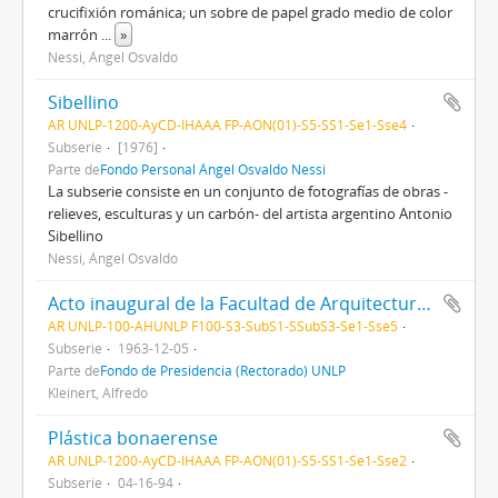
crucifixión románica; un sobre de papel grado medio de color
marrón
...
»
Nessi, Ángel Osvaldo
Sibellino
AR UNLP-1200-AyCD-IHAAA FP-AON(01)-S5-SS1-Se1-Sse4
Subserie
[1976]
Parte de
Fondo Personal Ángel Osvaldo Nessi
La subserie consiste en un conjunto de fotografías de obras -
relieves, esculturas y un carbón- del artista argentino Antonio
Sibellino
Nessi, Ángel Osvaldo
Acto inaugural de la Facultad de Arquitectura y Urbanismo
AR UNLP-100-AHUNLP F100-S3-SubS1-SSubS3-Se1-Sse5
Subserie
1963-12-05
Parte de
Fondo de Presidencia (Rectorado) UNLP
Kleinert, Alfredo
Plástica bonaerense
AR UNLP-1200-AyCD-IHAAA FP-AON(01)-S5-SS1-Se1-Sse2
Subserie
04-16-94