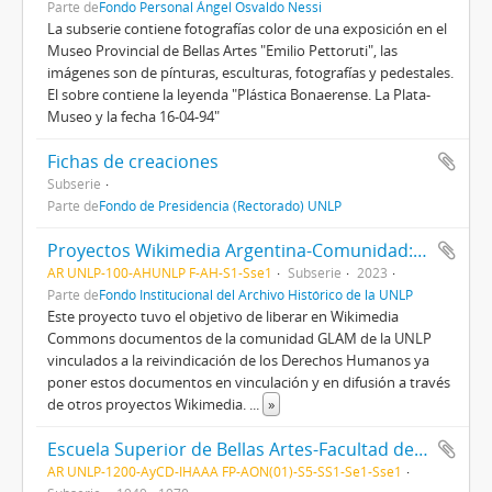
Parte de
Fondo Personal Ángel Osvaldo Nessi
La subserie contiene fotografías color de una exposición en el
Museo Provincial de Bellas Artes "Emilio Pettoruti", las
imágenes son de pínturas, esculturas, fotografías y pedestales.
El sobre contiene la leyenda "Plástica Bonaerense. La Plata-
Museo y la fecha 16-04-94"
Fichas de creaciones
Subserie
Parte de
Fondo de Presidencia (Rectorado) UNLP
Proyectos Wikimedia Argentina-Comunidad: Archivos Abiertos es un derecho 2023
AR UNLP-100-AHUNLP F-AH-S1-Sse1
Subserie
2023
Parte de
Fondo Institucional del Archivo Histórico de la UNLP
Este proyecto tuvo el objetivo de liberar en Wikimedia
Commons documentos de la comunidad GLAM de la UNLP
vinculados a la reivindicación de los Derechos Humanos ya
poner estos documentos en vinculación y en difusión a través
de otros proyectos Wikimedia.
...
»
Escuela Superior de Bellas Artes-Facultad de Bellas Artes
AR UNLP-1200-AyCD-IHAAA FP-AON(01)-S5-SS1-Se1-Sse1