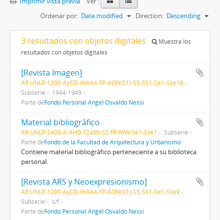
Imprimir vista previa
Ver :
Ordenar por:
Date modified
Direction:
Descending
3 resultados con objetos digitales
Muestra los
resultados con objetos digitales
[Revista Imagen]
AR UNLP-1200-AyCD-IHAAA FP-AON(01)-S5-SS1-Se1-Sse10
Subserie
1944-1949
Parte de
Fondo Personal Ángel Osvaldo Nessi
Material bibliográfico
AR UNLP-2400-A-AHD F2400-S2-FP-MW-Se1-Sse1
Subserie
Parte de
Fondo de la Facultad de Arquitectura y Urbanismo
Contiene material bibliográfico perteneciente a su biblioteca
personal.
[Revista ARS y Neoexpresionismo]
AR UNLP-1200-AyCD-IHAAA FP-AON(01)-S5-SS1-Se1-Sse9
Subserie
s/f
Parte de
Fondo Personal Ángel Osvaldo Nessi