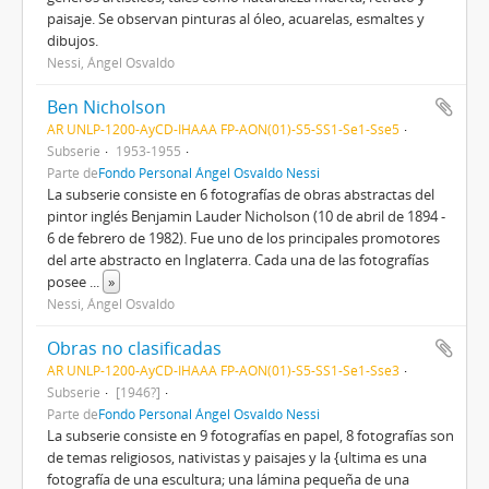
paisaje. Se observan pinturas al óleo, acuarelas, esmaltes y
dibujos.
Nessi, Ángel Osvaldo
Ben Nicholson
AR UNLP-1200-AyCD-IHAAA FP-AON(01)-S5-SS1-Se1-Sse5
Subserie
1953-1955
Parte de
Fondo Personal Ángel Osvaldo Nessi
La subserie consiste en 6 fotografías de obras abstractas del
pintor inglés Benjamin Lauder Nicholson (10 de abril de 1894 -
6 de febrero de 1982). Fue uno de los principales promotores
del arte abstracto en Inglaterra. Cada una de las fotografías
posee
...
»
Nessi, Ángel Osvaldo
Obras no clasificadas
AR UNLP-1200-AyCD-IHAAA FP-AON(01)-S5-SS1-Se1-Sse3
Subserie
[1946?]
Parte de
Fondo Personal Ángel Osvaldo Nessi
La subserie consiste en 9 fotografías en papel, 8 fotografías son
de temas religiosos, nativistas y paisajes y la {ultima es una
fotografía de una escultura; una lámina pequeña de una