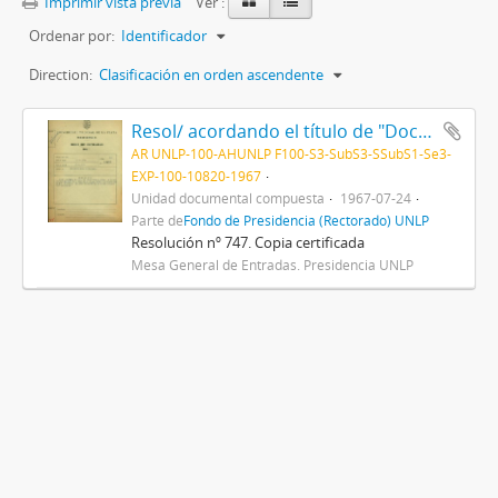
Imprimir vista previa
Ver :
Ordenar por:
Identificador
Direction:
Clasificación en orden ascendente
Resol/ acordando el título de "Doctor Honoris Causa" al Dr. Albert Sabin, y disponiendo que el acto de entrega del mismo se efectúe el día 28 del actual, en esta Presidencia 1967
AR UNLP-100-AHUNLP F100-S3-SubS3-SSubS1-Se3-
EXP-100-10820-1967
Unidad documental compuesta
1967-07-24
Parte de
Fondo de Presidencia (Rectorado) UNLP
Resolución nº 747. Copia certificada
Mesa General de Entradas. Presidencia UNLP