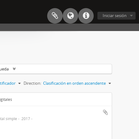
Iniciar sesión
queda
tificador
Direction:
Clasificación en orden ascendente
gitales
al simple
2017