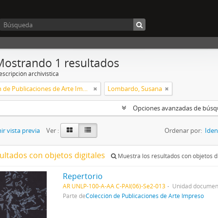
Mostrando 1 resultados
scripción archivística
Colección de Publicaciones de Arte Impreso
Lombardo, Susana
Opciones avanzadas de bús
r vista previa
Ver :
Ordenar por:
Iden
ultados con objetos digitales
Muestra los resultados con objetos di
Repertorio
AR UNLP-100-A-AA C-PAI(06)-Se2-013
Unidad document
Parte de
Colección de Publicaciones de Arte Impreso