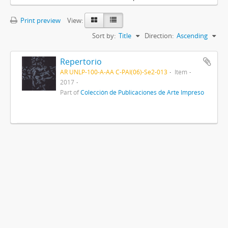
Print preview
View:
Sort by:
Title
Direction:
Ascending
Repertorio
AR UNLP-100-A-AA C-PAI(06)-Se2-013
Item
2017
Part of
Colección de Publicaciones de Arte Impreso