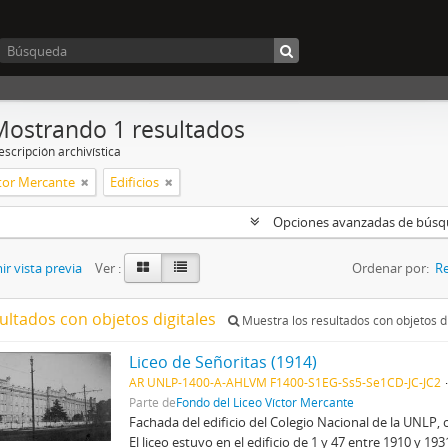
Mostrando 1 resultados
scripción archivística
ctor Mercante
Edificios
Opciones avanzadas de bús
r vista previa
Ver :
Ordenar por:
Re
ultados con objetos digitales
Muestra los resultados con objetos di
Liceo de Señoritas (1914)
AR UNLP-1400-A-AHLVM F1400-S1EG-Ss5-Se1CD-JC-JC2
Parte de
Fondo del Liceo Víctor Mercante
Fachada del edificio del Colegio Nacional de la UNLP, 
El liceo estuvo en el edificio de 1 y 47 entre 1910 y 19