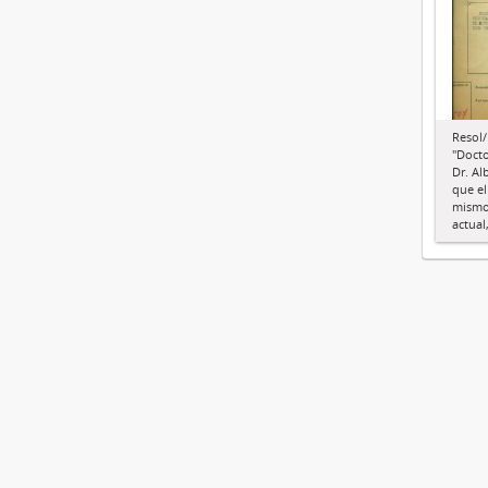
Resol/
"Docto
Dr. Al
que el
mismo 
actual