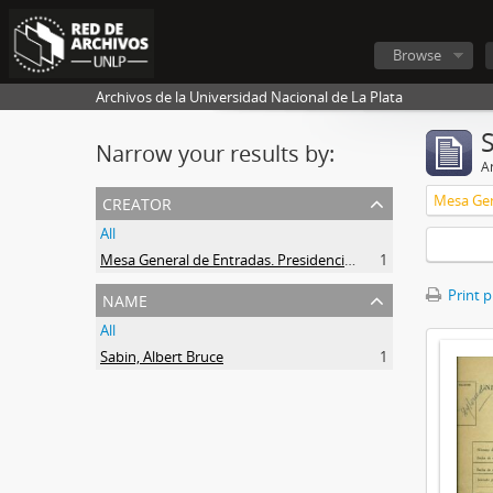
Browse
Archivos de la Universidad Nacional de La Plata
Narrow your results by:
Ar
creator
All
Mesa General de Entradas. Presidencia UNLP
1
name
Print 
All
Sabin, Albert Bruce
1