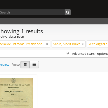
Showing 1 results
chival description
Mesa General de Entradas. Presidencia UNLP
Sabin, Albert Bruce
With digital o
Advanced search option
preview
View: