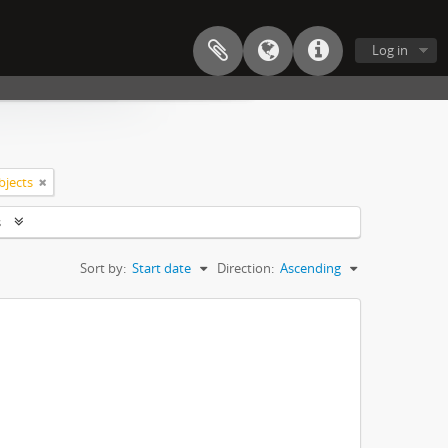
Log in
bjects
s
Sort by:
Start date
Direction:
Ascending