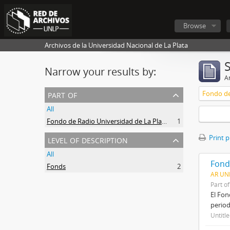
Browse
Archivos de la Universidad Nacional de La Plata
Narrow your results by:
Ar
part of
Fondo de
All
Fondo de Radio Universidad de La Plata
1
level of description
Print 
All
Fond
Fonds
2
AR UNL
Part o
El Fon
period
Untitl