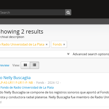
Showing 2 results
chival description
 Radio Universidad de La Plata
Fonds
Advanced search option
preview
View:
o Nelly Buscaglia
P-AS-LR11 F-LR11-F- NB
Fonds
2024-12
f
Fondo de Radio Universidad de La Plata
do Nelly Buscaglia se compone de los registros sonoros que aportó al Fond
ista y conductora radial platense. Nelly Buscaglia fue miembro de Radio Uni
ed