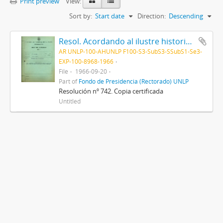
Print preview
View:
Sort by:
Start date
Direction:
Descending
Resol. Acordando al ilustre historiador inglés Dr. Arnold Toynbee, el título de "Doctor Honoris Causa" de esta Universidad 1966
AR UNLP-100-AHUNLP F100-S3-SubS3-SSubS1-Se3-
EXP-100-8968-1966
File
1966-09-20
Part of
Fondo de Presidencia (Rectorado) UNLP
Resolución nº 742. Copia certificada
Untitled