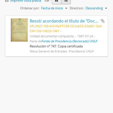
Imprimir vista previa
Ver :
Ordenar por:
Fecha de inicio
Direction:
Descending
Resol/ acordando el título de "Doctor Honoris Causa" al Dr. Albert Sabin, y disponiendo que el acto de entrega del mismo se efectúe el día 28 del actual, en esta Presidencia 1967
AR UNLP-100-AHUNLP F100-S3-SubS3-SSubS1-Se3-
EXP-100-10820-1967
Unidad documental compuesta
1967-07-24
Parte de
Fondo de Presidencia (Rectorado) UNLP
Resolución nº 747. Copia certificada
Mesa General de Entradas. Presidencia UNLP