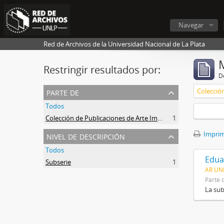
Navegar
Red de Archivos de la Universidad Nacional de La Plata
Restringir resultados por:
De
parte de
Todos
Colección de Publicaciones de Arte Impreso
1
nivel de descripción
Imprimi
Todos
Edua
Subserie
1
AR UNL
Parte 
La sub