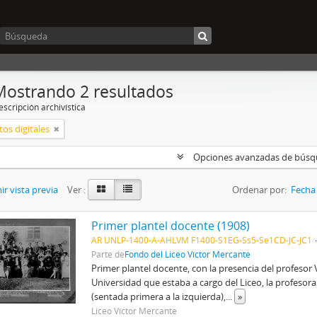
Mostrando 2 resultados
scripción archivística
os digitales
Opciones avanzadas de bús
r vista previa
Ver :
Ordenar por:
Fecha 
Primer plantel docente (1908)
AR UNLP-1400-A-AHLVM F1400-S1EG-Ss5-Se1CD-JC-JC1
Parte de
Fondo del Liceo Víctor Mercante
Primer plantel docente, con la presencia del profesor 
Universidad que estaba a cargo del Liceo, la profesora 
(sentada primera a la izquierda),
...
»
Liceo Víctor Mercante