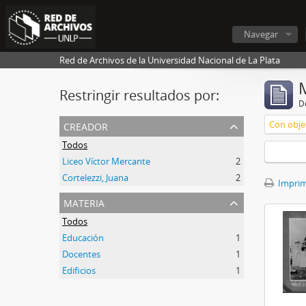
Navegar
Red de Archivos de la Universidad Nacional de La Plata
Restringir resultados por:
De
creador
Con objet
Todos
Liceo Víctor Mercante
2
Cortelezzi, Juana
2
Imprimi
materia
Todos
Educación
1
Docentes
1
Edificios
1