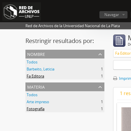
Navegar
Red de Archivos de la Universidad Nacional de La Plata
Restringir resultados por:
De
nombre
Fa Editor
Todos
Barbeito, Leticia
1
Fa Editora
1
Imprimi
materia
1 res
Todos
Arte impreso
1
Fotografía
1