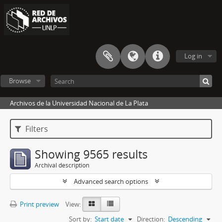
Log in
Browse
Archivos de la Universidad Nacional de La Plata
Filters
Showing 9565 results
Archival description
Advanced search options
Print preview
View:
Sort by:
Start date
Direction:
Descending