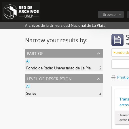
Browse
Archivos de la Universidad Nacional de La Plata
Narrow your results by:
Ar
part of
Fondo de
All
Fondo de Radio Universidad de La Plata
2
level of description
Print 
All
Series
2
Trans
actos
Transm
actos 