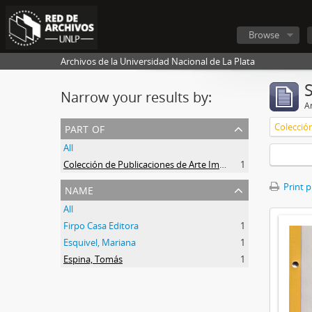
Browse
Archivos de la Universidad Nacional de La Plata
Narrow your results by:
Ar
part of
All
Colección de Publicaciones de Arte Impreso
1
name
Print 
All
Firpo Casa Editora
1
Esquivel, Mariana
1
Espina, Tomás
1