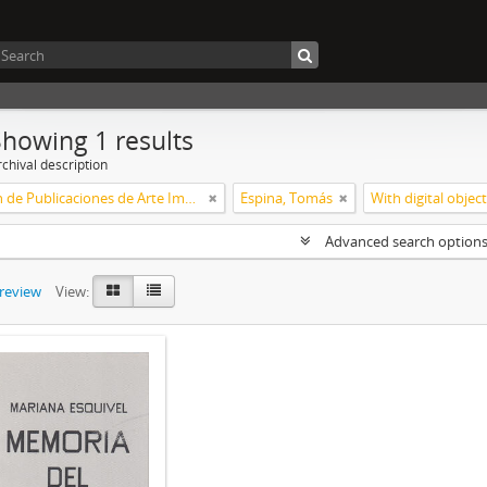
Showing 1 results
chival description
Colección de Publicaciones de Arte Impreso
Espina, Tomás
With digital objec
Advanced search option
preview
View: