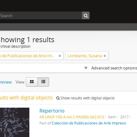
Showing 1 results
chival description
Colección de Publicaciones de Arte Impreso
Lombardo, Susana
Advanced search option
preview
View:
ults with digital objects
Show results with digital objects
Repertorio
AR UNLP-100-A-AA C-PAI(06)-Se2-013
Item
2017
Part of
Colección de Publicaciones de Arte Impreso