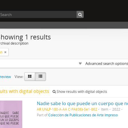
Showing 1 results
chival description
án
Advanced search option
preview
View:
ults with digital objects
Show results with digital objects
Nadie sabe lo que puede un cuerpo que 
AR UNLP-100-A-AA C-PAI(06)-Se1-062
Item
2022
Part of
Colección de Publicaciones de Arte Impreso