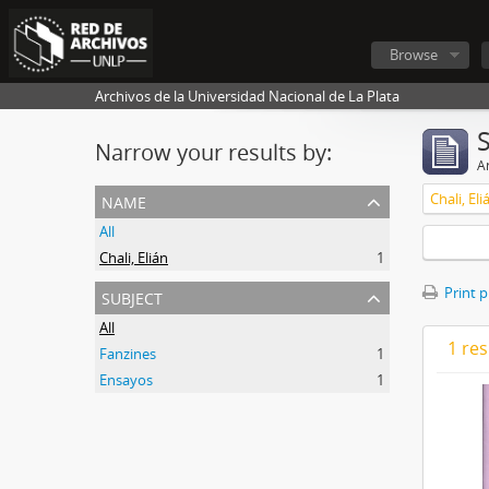
Browse
Archivos de la Universidad Nacional de La Plata
Narrow your results by:
Ar
name
Chali, Eli
All
Chali, Elián
1
subject
Print 
All
1 res
Fanzines
1
Ensayos
1