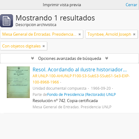
Imprimir vista previa
Cerrar
Mostrando 1 resultados
Descripción archivística
Mesa General de Entradas. Presidencia UNLP
Toynbee, Arnold Joseph
Con objetos digitales
Opciones avanzadas de búsqueda
Resol. Acordando al ilustre historiador inglés Dr. Arnold Toynbee, el título de "Doctor Honoris Causa" de esta Universidad 1966
AR UNLP-100-AHUNLP F100-S3-SubS3-SSubS1-Se3-EXP-
100-8968-1966
Unidad documental compuesta
1966-09-20
Parte de
Fondo de Presidencia (Rectorado) UNLP
Resolución nº 742. Copia certificada
Mesa General de Entradas. Presidencia UNLP