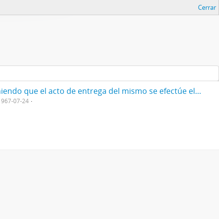
Cerrar
Resol/ acordando el título de "Doctor Honoris Causa" al Dr. Albert Sabin, y disponiendo que el acto de entrega del mismo se efectúe el día 28 del actual, en esta Presidencia 1967
1967-07-24