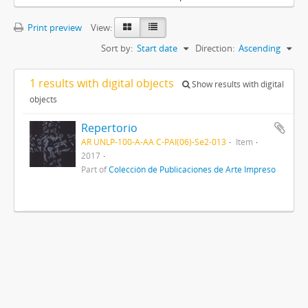
Print preview
View:
Sort by:
Start date
Direction:
Ascending
1 results with digital objects
Show results with digital
objects
Repertorio
AR UNLP-100-A-AA C-PAI(06)-Se2-013
Item
2017
Part of
Colección de Publicaciones de Arte Impreso