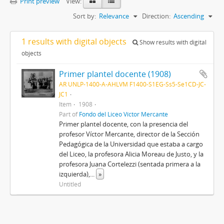
Print preview
View:
Sort by:
Relevance
Direction:
Ascending
1 results with digital objects
Show results with digital
objects
Primer plantel docente (1908)
AR UNLP-1400-A-AHLVM F1400-S1EG-Ss5-Se1CD-JC-
JC1
Item
1908
Part of
Fondo del Liceo Víctor Mercante
Primer plantel docente, con la presencia del
profesor Víctor Mercante, director de la Sección
Pedagógica de la Universidad que estaba a cargo
del Liceo, la profesora Alicia Moreau de Justo, y la
profesora Juana Cortelezzi (sentada primera a la
izquierda),
...
»
Untitled