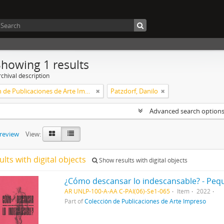
Showing 1 results
chival description
Colección de Publicaciones de Arte Impreso
Patzdorf, Danilo
Advanced search option
preview
View:
ults with digital objects
Show results with digital objects
AR UNLP-100-A-AA C-PAI(06)-Se1-065
Item
2022
Part of
Colección de Publicaciones de Arte Impreso