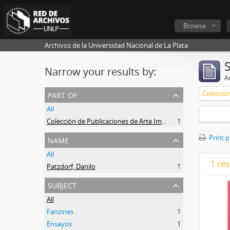
Browse
Archivos de la Universidad Nacional de La Plata
Narrow your results by:
Ar
part of
All
Colección de Publicaciones de Arte Impreso
1
name
Print 
All
1 res
Patzdorf, Danilo
1
subject
All
Fanzines
1
Ensayos
1