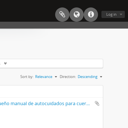
Log in
s
Sort by:
Relevance
Direction:
Descending
¿Cómo descansar lo indescansable? - Pequeño manual de autocuidados para cuerpos cansados