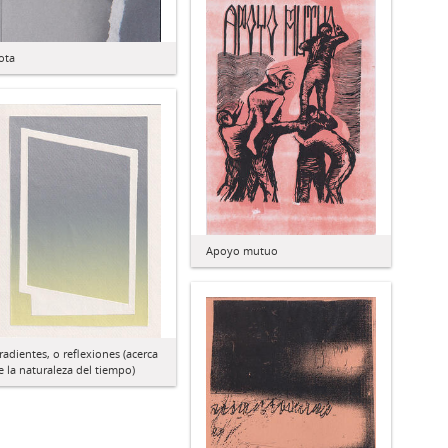
ota
Apoyo mutuo
radientes, o reflexiones (acerca
e la naturaleza del tiempo)