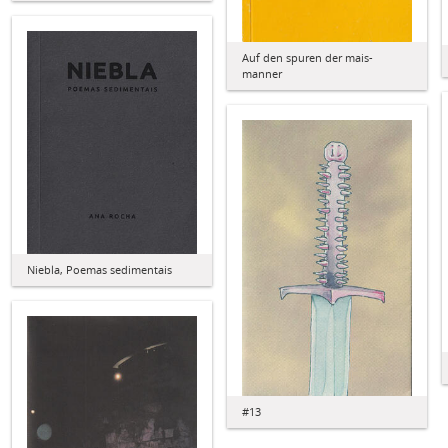
Auf den spuren der mais-
manner
Niebla, Poemas sedimentais
#13