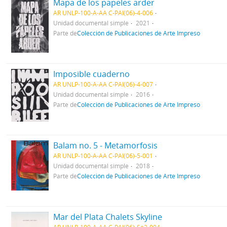
Mapa de los papeles arder
AR UNLP-100-A-AA C-PAI(06)-4-006
Unidad documental simple
2021
Parte de
Colección de Publicaciones de Arte Impreso
Imposible cuaderno
AR UNLP-100-A-AA C-PAI(06)-4-007
Unidad documental simple
2016
Parte de
Colección de Publicaciones de Arte Impreso
Balam no. 5 - Metamorfosis
AR UNLP-100-A-AA C-PAI(06)-5-001
Unidad documental simple
2018
Parte de
Colección de Publicaciones de Arte Impreso
Mar del Plata Chalets Skyline