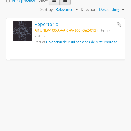
Print preview
View:
Sort by:
Relevance
Direction:
Descending
Repertorio
AR UNLP-100-A-AA C-PAI(06)-Se2-013
Item
2017
Part of
Colección de Publicaciones de Arte Impreso