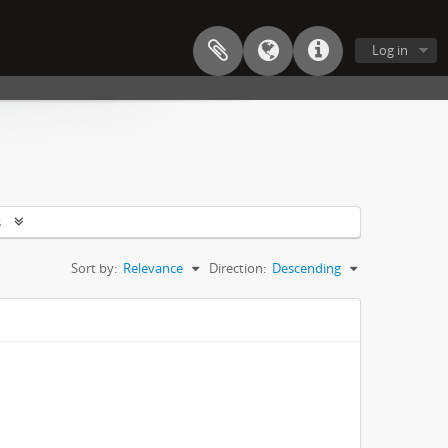
Log in
s
Sort by:
Relevance
Direction:
Descending