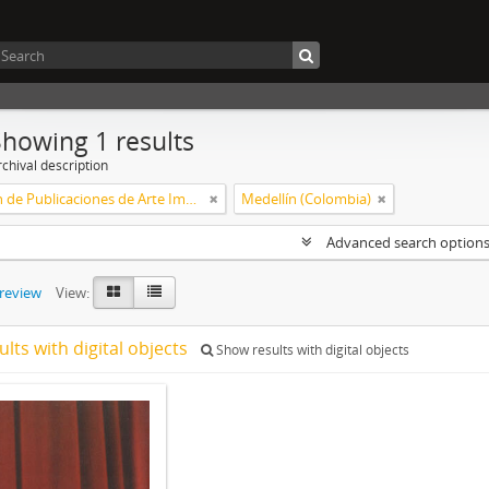
Showing 1 results
chival description
Colección de Publicaciones de Arte Impreso
Medellín (Colombia)
Advanced search option
preview
View:
ults with digital objects
Show results with digital objects