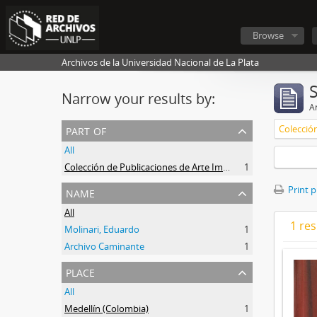
Browse
Archivos de la Universidad Nacional de La Plata
Narrow your results by:
Ar
part of
All
Colección de Publicaciones de Arte Impreso
1
name
Print 
All
1 res
Molinari, Eduardo
1
Archivo Caminante
1
place
All
Medellín (Colombia)
1