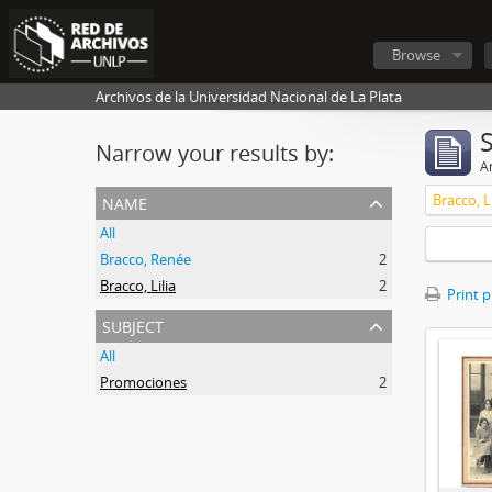
Browse
Archivos de la Universidad Nacional de La Plata
Narrow your results by:
Ar
name
Bracco, Li
All
Bracco, Renée
2
Bracco, Lilia
2
Print 
subject
All
Promociones
2