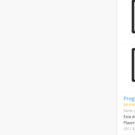
Prog
AR UN
Parte 
Este d
Plasti
LR11 R