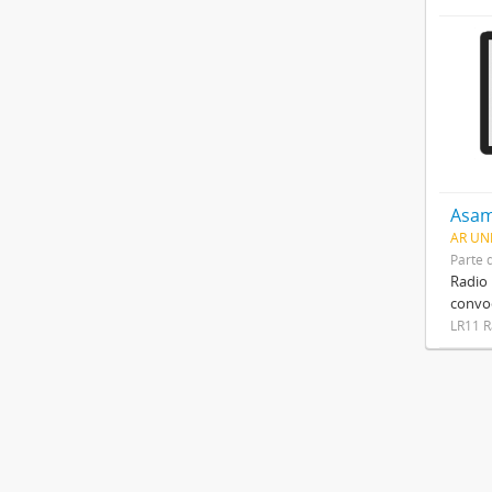
Asam
AR UN
Parte 
Radio 
convoc
LR11 R