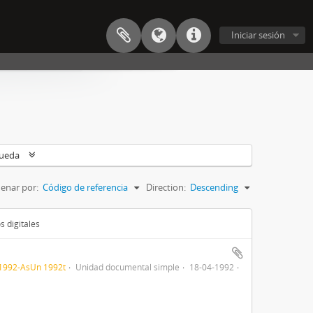
Iniciar sesión
queda
enar por:
Código de referencia
Direction:
Descending
s digitales
1992-AsUn 1992t
Unidad documental simple
18-04-1992