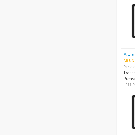
Asam
AR UN
Parte 
Transm
Prensa
LR11 R