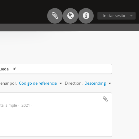
Iniciar sesión
queda
enar por:
Código de referencia
Direction:
Descending
al simple
2021