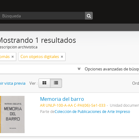
Mostrando 1 resultados
scripción archivística
Tomás
Con objetos digitales
Opciones avanzadas de bús
r vista previa
Ver :
Ord
Memoria del barro
AR UNLP-100-A-AA C-PAI(06)-Se1-033
Unidad document
Parte de
Colección de Publicaciones de Arte Impreso