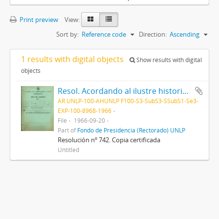
Print preview
View:
Sort by:
Reference code
Direction:
Ascending
1 results with digital objects
Show results with digital
objects
Resol. Acordando al ilustre historiador inglés Dr. Arnold Toynbee, el título de "Doctor Honoris Causa" de esta Universidad 1966
AR UNLP-100-AHUNLP F100-S3-SubS3-SSubS1-Se3-
EXP-100-8968-1966
File
1966-09-20
Part of
Fondo de Presidencia (Rectorado) UNLP
Resolución nº 742. Copia certificada
Untitled