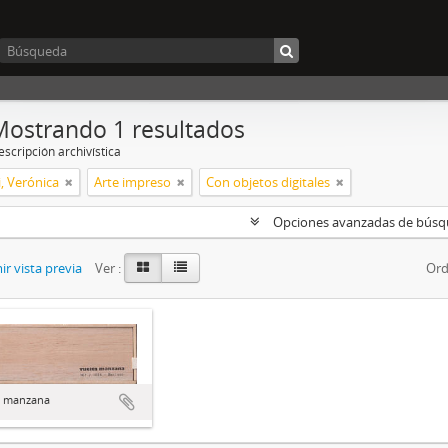
Mostrando 1 resultados
scripción archivística
, Verónica
Arte impreso
Con objetos digitales
Opciones avanzadas de bús
r vista previa
Ver :
Ord
a manzana