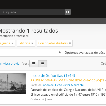
Mostrando 1 resultados
scripción archivística
i, Juana
Edificios
Con objetos digitales
Opciones avanzadas de bús
r vista previa
Ver :
Ord
Liceo de Señoritas (1914)
AR UNLP-1400-A-AHLVM F1400-S1EG-Ss5-Se1CD-JC-JC2
Parte de
Fondo del Liceo Víctor Mercante
Fachada del edificio del Colegio Nacional de la UNLP, 
El liceo estuvo en el edificio de 1 y 47 entre 1910 y 19
Cortelezzi, Juana