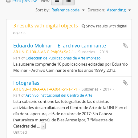
Print preview
View:
Sort by:
Reference code
Direction:
Ascending
3 results with digital objects
Show results with digital
objects
Eduardo Molinari - El archivo caminante
AR UNLP-100-A-AA C-PAI(06)-Se2-1
Subseries
2019
Part of
Colección de Publicaciones de Arte Impreso
La subserie comprende 10 publicaciones editadas por Eduardo
Molinari - Archivo Caminante entre los años 1999 y 2013.
Fotografías
AR UNLP-100-A-AA F-AA(04)-S1-1-1-1
Subseries
2017
Part of
Archivo Institucional del Centro de Arte
Esta subserie contiene las fotografías de las distintas
actividades desarrolladas en el Centro de Arte de la UNLP en el
día de su apertura, el 6 de octubre de 2017: Sin Cabeza
(naturaleza muerta), de Blas Arrese Igor; 7 °Muestra de
Cátedras del
...
»
Untitled