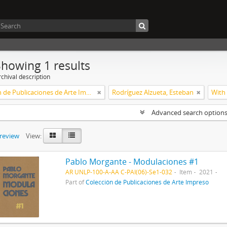
Showing 1 results
chival description
Colección de Publicaciones de Arte Impreso
Rodríguez Alzueta, Esteban
With 
Advanced search option
preview
View:
Pablo Morgante - Modulaciones #1
AR UNLP-100-A-AA C-PAI(06)-Se1-032
Item
2021
Part of
Colección de Publicaciones de Arte Impreso