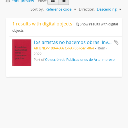
Print preview
View:
Sort by:
Reference code
Direction:
Descending
1 results with digital objects
Show results with digital
objects
Lxs artistas no hacemos obras. Inventamos prácticas
AR UNLP-100-A-AA C-PAI(06)-Se1-064
Item
2022
Part of
Colección de Publicaciones de Arte Impreso